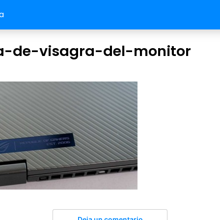
a
a-de-visagra-del-monitor
Deja un comentario