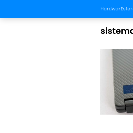
HardwarEsfer
sistem