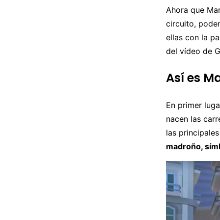
Ahora que Mari
circuito, pode
ellas con la p
del vídeo de G
Así es M
En primer luga
nacen las car
las principale
madroño, símb