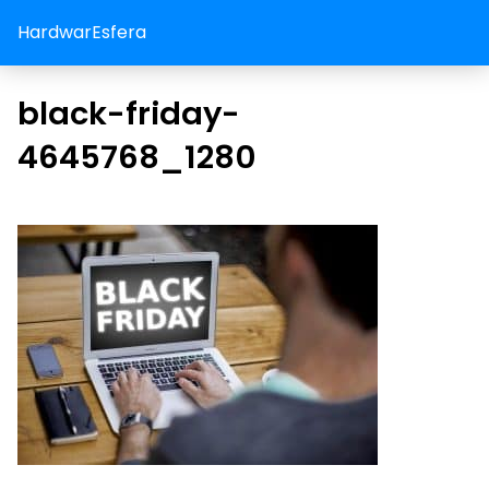
HardwarEsfera
black-friday-
4645768_1280