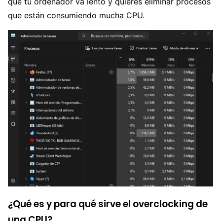
que tu ordenador va lento y quieres eliminar procesos
que están consumiendo mucha CPU.
¿Qué es y para qué sirve el overclocking de
una CPU?