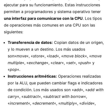
ejecutar para su funcionamiento. Estas instrucciones
permiten a programadores y sistema operativo tener
una interfaz para comunicarse con la CPU
. Los tipos
de operaciones más comunes en una CPU son las
siguientes:
Transferencia de datos:
Copian datos de un origen,
y lo mueven a un destino. Los más usados
son»
move
«, «
store
«, «
load
«, «
move block
«, «
move
multiple
«, «
exchange
«, «
clear
«, «
set
«, «
push
» y
«
pop
«.
Instrucciones aritméticas:
Operaciones realizadas
por la ALU, que pueden cambiar flags e indicadores
de condición. Los más usados son «
add
«, «
add with
carry
«, «
subtract
«, «
subtract with borrow
«,
«
increment
«, «
decrement
«, «
multiply
«, «
divide
«,