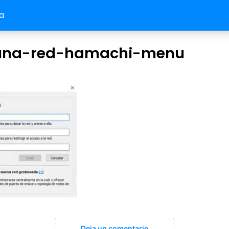
a
una-red-hamachi-menu
Deja un comentario