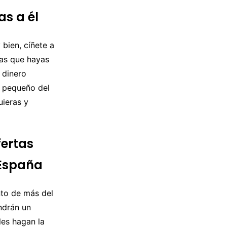
as a él
 bien, cíñete a
ras que hayas
 dinero
e pequeño del
uieras y
fertas
 España
nto de más del
endrán un
les hagan la