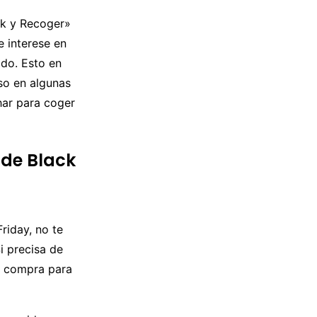
ck y Recoger»
e interese en
ido. Esto en
so en algunas
har para coger
a de Black
riday, no te
Si precisa de
de compra para