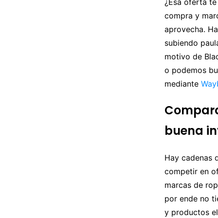
¿Esa oferta te
compra y marca
aprovecha. Ha
subiendo paula
motivo de Bla
o podemos busc
mediante
Way
Comparar
buena in
Hay cadenas q
competir en of
marcas de ropa
por ende no t
y productos e