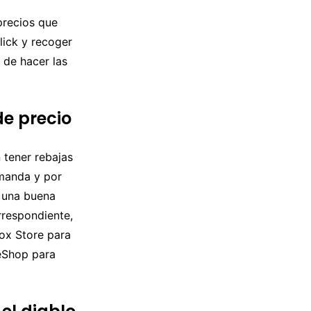
precios que
click y recoger
s de hacer las
de precio
 tener rebajas
emanda y por
e una buena
orrespondiente,
box Store para
 eShop para