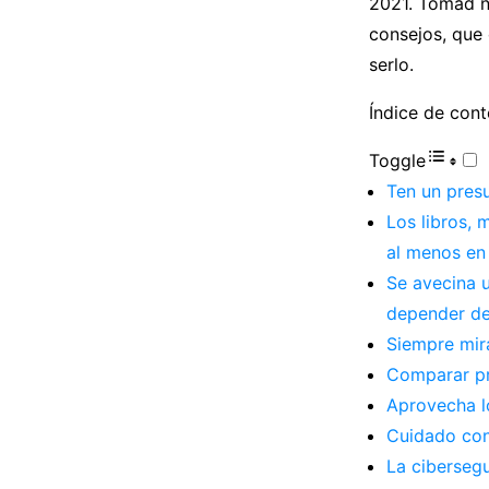
2021. Tomad n
consejos, que
serlo.
Índice de con
Toggle
Ten un presu
Los libros, 
al menos en
Se avecina u
depender de
Siempre mira
Comparar pr
Aprovecha lo
Cuidado con 
La ciberseg