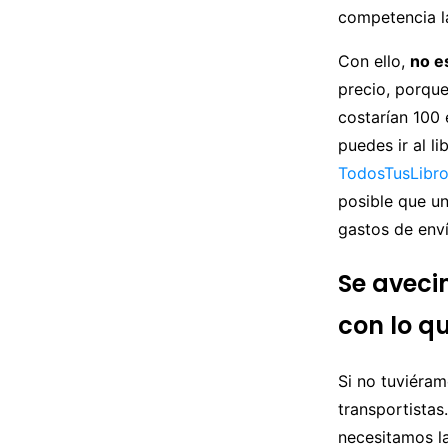
competencia la
Con ello,
no e
precio, porqu
costarían 100 
puedes ir al l
TodosTusLibr
posible que un
gastos de env
Se avecin
con lo q
Si no tuviéra
transportistas
necesitamos l