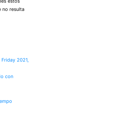
les estos
 no resulta
 Friday 2021,
do con
tiempo