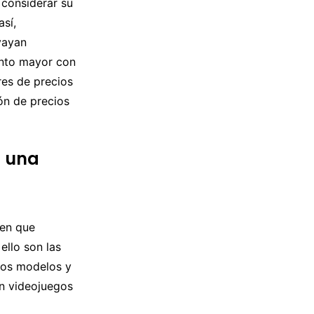
 considerar su
así,
vayan
ento mayor con
res de precios
ón de precios
s una
nen que
ello son las
tos modelos y
en videojuegos