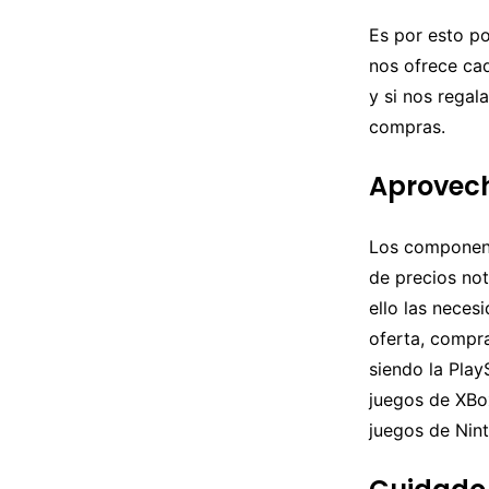
Es por esto p
nos ofrece ca
y si nos regal
compras.
Aprovech
Los component
de precios no
ello las neces
oferta, compra
siendo la Play
juegos de XBo
juegos de Nin