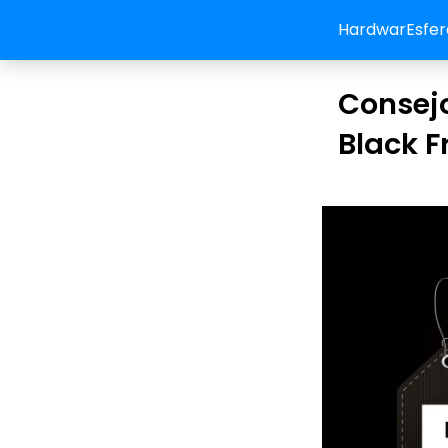
HardwarEsfer
Consejo
Black F