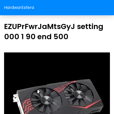
HardwarEsfera
EZUPrFwrJaMtsGyJ setting
000 1 90 end 500