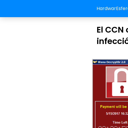
HardwarEsfer
El CCN 
infecc