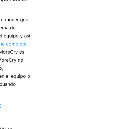
a conocer que
tema de
l equipo y asi
rme completo
oMoreCry es
oMoreCry no
o,
en el equipo o
 cuando
E