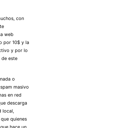
muchos, con
te
na web
o por 10$ y la
tivo y por lo
 de este
inada o
e spam masivo
mas en red
 que descarga
 local,
a que quienes
 que hace un