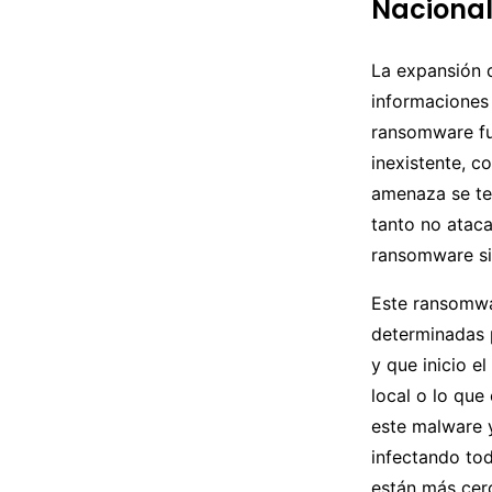
Naciona
La expansión 
informaciones
ransomware fue
inexistente, c
amenaza se ter
tanto no ataca
ransomware sin 
Este ransomwa
determinadas p
y que inicio e
local o lo que
este malware y 
infectando tod
están más cer