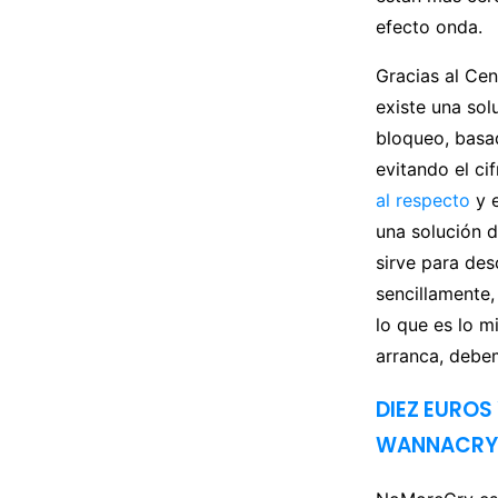
efecto onda.
Gracias al Cen
existe una so
bloqueo, basad
evitando el ci
al respecto
y e
una solución 
sirve para desc
sencillamente,
lo que es lo 
arranca, debem
DIEZ EURO
WANNACRY