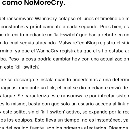
l como NoMoreCry.
del ransomware WannaCry colapso el lunes el timeline de 
 constantes y prácticamente a cada segundo. Pues bien, es
 detenido mediante un ‘kill-switch’ que hacia rebote en u
on lo cual seguía atacando. MalwareTechBlog registro el siti
minó, ya que el WannaCry registraba que el sitio estaba ac
ba. Peso la cosa podría cambiar hoy con una actualización
este ‘kill-switch’.
re se descarga e instala cuando accedemos a una determ
áginas, mediante un link, el cual se dio mediante envió d
l ataque. Se caracteriza este ransomware por infectar siste
 es lo mismo, basta con que solo un usuario acceda al link
este solito, sin el ‘kill-switch’ activo, se expande por la red
os los equipos. Esto lleva un tiempo, no es instantáneo, y
ca del equipo fuente, son los primeros afectados. Digamos