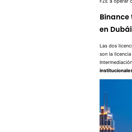
FZE a operar d
Binance 
en Dubái
Las dos licenc
son la licenci
Intermediación
institucionale