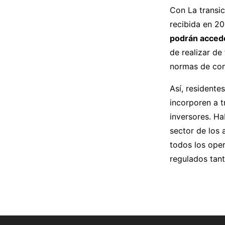
Con La transic
recibida en 20
podrán accede
de realizar de
normas de con
Así, resident
incorporen a t
inversores. H
sector de los 
todos los oper
regulados tant