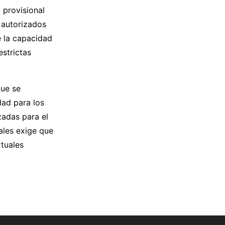
 provisional
 autorizados
e la capacidad
estrictas
que se
dad para los
zadas para el
ales exige que
rtuales