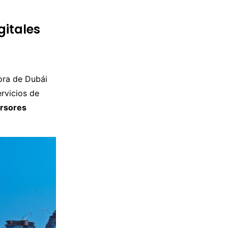
gitales
ora de Dubái
ervicios de
ersores