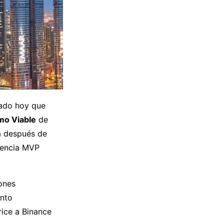
iado hoy que
imo Viable
de
ga después de
icencia MVP
iones
ento
rice a Binance