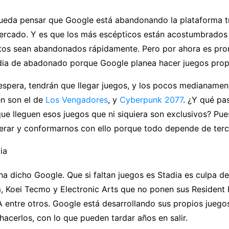
ueda pensar que Google está abandonando la plataforma t
ercado. Y es que los más escépticos están acostumbrado
tos sean abandonados rápidamente. Pero por ahora es pro
tadia de abadonado porque Google planea hacer juegos prop
espera, tendrán que llegar juegos, y los pocos medianamen
n son el de
Los Vengadores
, y
Cyberpunk 2077
. ¿Y qué pa
ue lleguen esos juegos que ni siquiera son exclusivos? Pu
erar y conformarnos con ello porque todo depende de terc
ha dicho Google. Que si faltan juegos es Stadia es culpa 
Koei Tecmo y Electronic Arts que no ponen sus Resident E
A entre otros. Google está desarrollando sus propios jueg
acerlos, con lo que pueden tardar años en salir.