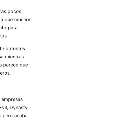
ras pocos
s a que muchos
nto para
ios
te potentes
sa mientras
es parece que
eros.
de empresas
vil, Dynasty
os pero acaba