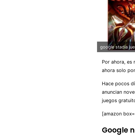
google stadia ju
Por ahora, es
ahora solo pon
Hace pocos día
anuncian noved
juegos gratuit
[amazon box
Google n