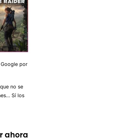
. Google por
 que no se
es… Sí los
r ahora