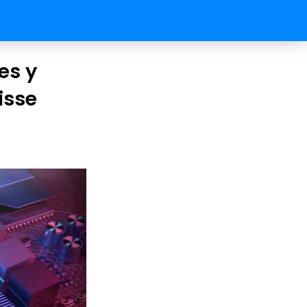
es y
isse