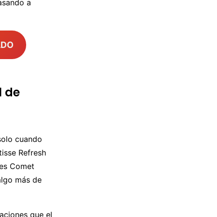
pasando a
ADO
l de
solo cuando
isse Refresh
ores Comet
algo más de
aciones que el