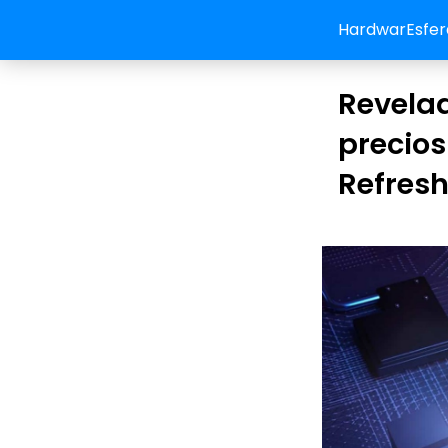
HardwarEsfer
Revelad
precios
Refres