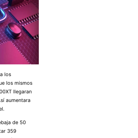
a los
ue los mismos
00XT llegaran
Así aumentara
l.
ebaja de 50
tar 359