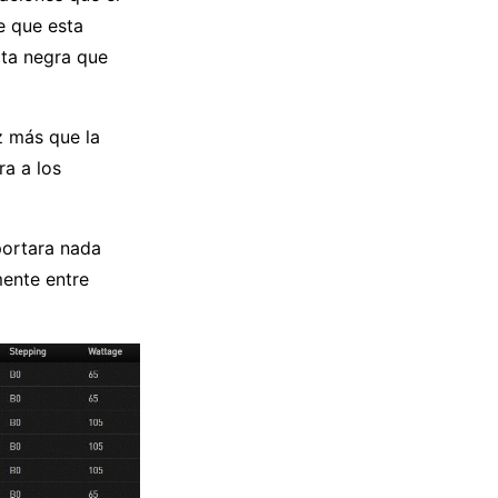
e que esta
ata negra que
 más que la
a a los
portara nada
mente entre