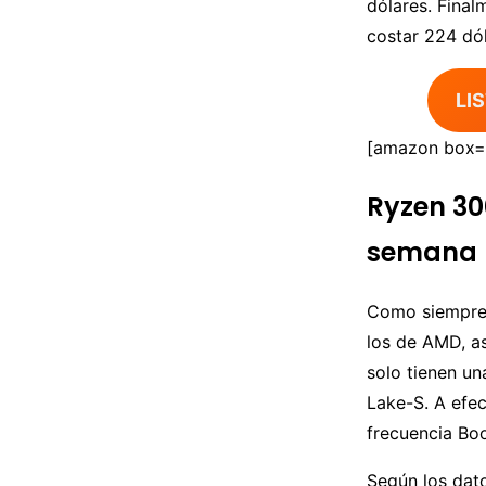
dólares. Fina
costar 224 dól
LI
[amazon box
Ryzen 30
semana
Como siempre 
los de AMD, a
solo tienen un
Lake-S. A efec
frecuencia Boo
Según los dato