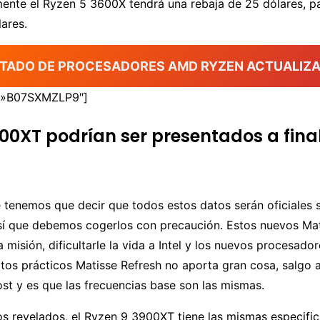
lmente el Ryzen 5 3600X tendrá una rebaja de 25 dólares, 
ares.
STADO DE PROCESADORES AMD RYZEN ACTUALIZ
=»B07SXMZLP9″]
00XT podrían ser presentados a fina
tenemos que decir que todos estos datos serán oficiales 
sí que debemos cogerlos con precaución. Estos nuevos Mat
a misión, dificultarle la vida a Intel y los nuevos procesad
tos prácticos Matisse Refresh no aporta gran cosa, salgo 
st y es que las frecuencias base son las mismas.
s revelados, el Ryzen 9 3900XT tiene las mismas especific