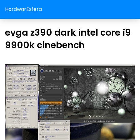
HardwarEsfera
evga z390 dark intel core i9
9900k cinebench