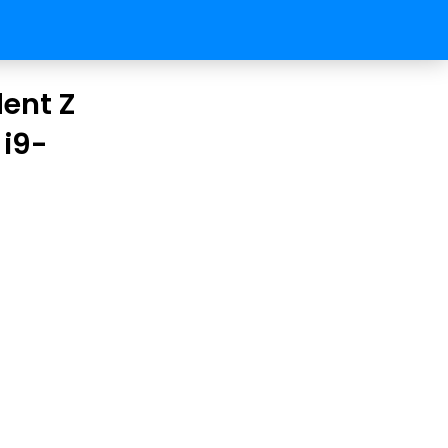
ent Z
 i9-