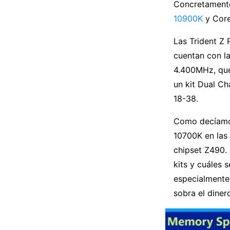
Concretamente 
10900K
y Core
Las Trident Z
cuentan con l
4.400MHz, que 
un kit Dual C
18-38.
Como decíamos
10700K en las
chipset Z490.
kits y cuáles 
especialmente
sobra el diner