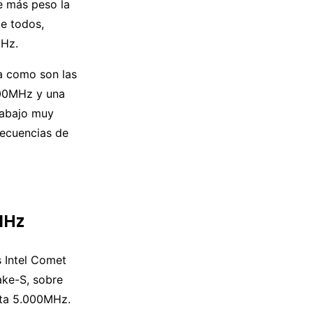
ne más peso la
de todos,
MHz.
a como son las
000MHz y una
rabajo muy
recuencias de
MHz
 Intel Comet
ake-S, sobre
sta 5.000MHz.