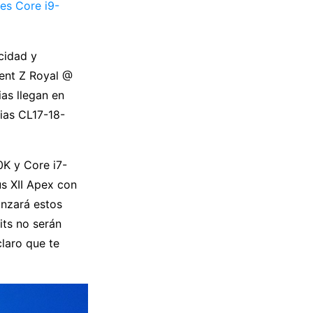
es Core i9-
cidad y
dent Z Royal @
as llegan en
ias CL17-18-
K y Core i7-
s XII Apex con
anzará estos
its no serán
laro que te