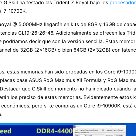
G.Skill ha testado las Trident Z Royal bajo los
procesador
 i7-10700K.
 Royal @ 5.000MHz llegarán en kits de 8GB y 16GB de capa
atencias CL19-26-26-46. Adicionalmente se ofrecen las Tri
podríamos decir que son la versión sencilla. Estas memori
hannel de 32GB (2x16GB) o bien 64GB (2x32GB) con latenc
, estas memorias han sido probadas en los Core i9-10900
 placas base ASUS RoG Maximus XII Formula y RoG Maximu
 Destacar que G.Skill de momento no ha indicado cuándo l
serán los preciso de estas memorias. Evidentemente estos k
 económicos, pero si te compras un Core i9-10900K, está c
o.