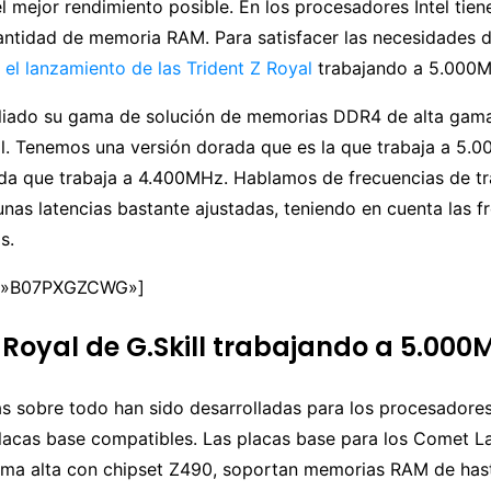
l mejor rendimiento posible. En los procesadores Intel tie
cantidad de memoria RAM. Para satisfacer las necesidades 
a el lanzamiento de las Trident Z Royal
trabajando a 5.000
pliado su gama de solución de memorias DDR4 de alta gam
al. Tenemos una versión dorada que es la que trabaja a 5.
ada que trabaja a 4.400MHz. Hablamos de frecuencias de t
nas latencias bastante ajustadas, teniendo en cuenta las f
s.
=»B07PXGZCWG»]
Z Royal de G.Skill trabajando a 5.000
s sobre todo han sido desarrolladas para los procesadores
placas base compatibles. Las placas base para los Comet L
ama alta con chipset Z490, soportan memorias RAM de ha