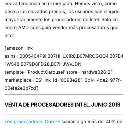
nueva tendencia en el mercado. Hemos visto, como
pese a los elevados precios, los usuarios han elegido
mayoritariamente los procesadores de Intel. Solo en
enero AMD consiguió vender más procesadores que
Intel.
[amazon_link
asins=’B005404P9I,B07HHLX1R8,B07MRCGQQ4,B07B4
1WS48,B079D8FD28,B07HJWVJDN’
template=’ProductCarousel’ store=’hardwa028-21′
marketplace=’ES’ link_id=’0398e281-6c14-4de2-977f-
00efe2e3b7cd’]
VENTA DE PROCESADORES INTEL. JUNIO 2019
Los procesadores Core-F
suman algo más del 40% de