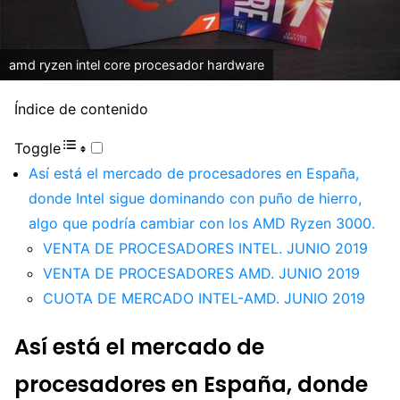
amd ryzen intel core procesador hardware
Índice de contenido
Toggle
Así está el mercado de procesadores en España,
donde Intel sigue dominando con puño de hierro,
algo que podría cambiar con los AMD Ryzen 3000.
VENTA DE PROCESADORES INTEL. JUNIO 2019
VENTA DE PROCESADORES AMD. JUNIO 2019
CUOTA DE MERCADO INTEL-AMD. JUNIO 2019
Así está el mercado de
procesadores en España, donde