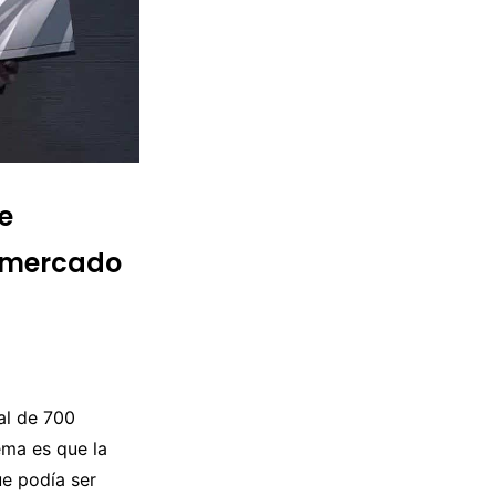
e
l mercado
al de 700
ema es que la
ue podía ser