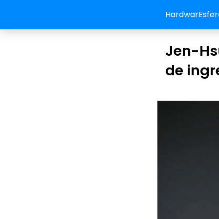
HardwarEsfer
Jen-Hs
de ingr