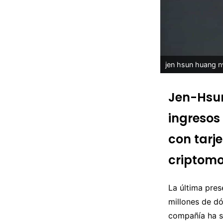
jen hsun huang n
Jen-Hsu
ingresos
con tarj
criptom
La última pre
millones de dó
compañía ha s