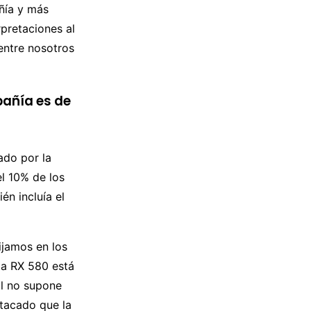
ñía y más
pretaciones al
entre nosotros
pañía es de
ado por la
l 10% de los
én incluía el
ijamos en los
la RX 580 está
al no supone
tacado que la