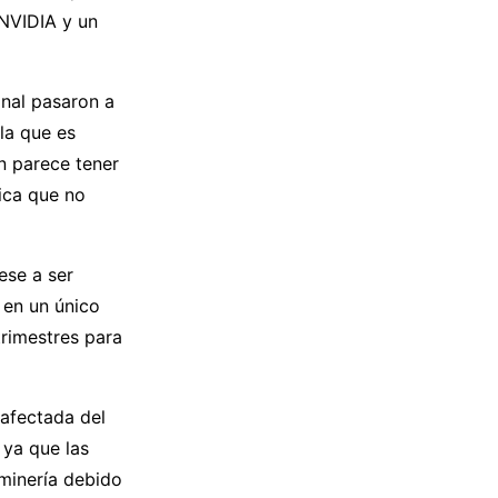
 NVIDIA y un
anal pasaron a
la que es
ón parece tener
nica que no
ese a ser
 en un único
trimestres para
afectada del
ya que las
minería debido