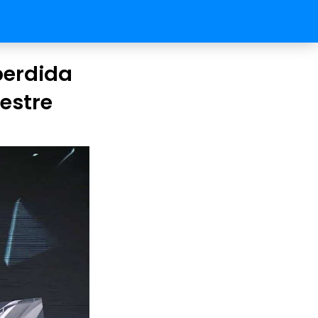
perdida
mestre