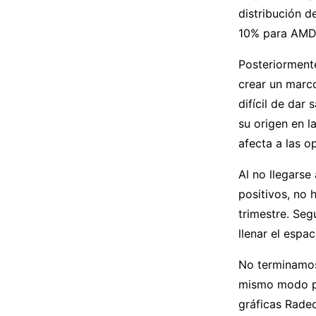
distribución 
10% para AMD
Posteriormente
crear un marc
difícil de dar
su origen en l
afecta a las o
Al no llegarse
positivos, no
trimestre. Seg
llenar el espa
No terminamos
mismo modo po
gráficas Rade