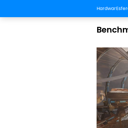
HardwarEsfer
Benchm