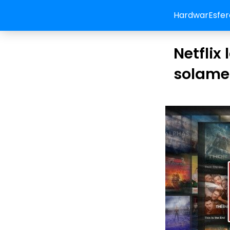
HardwarEsfer
Netflix
solamen