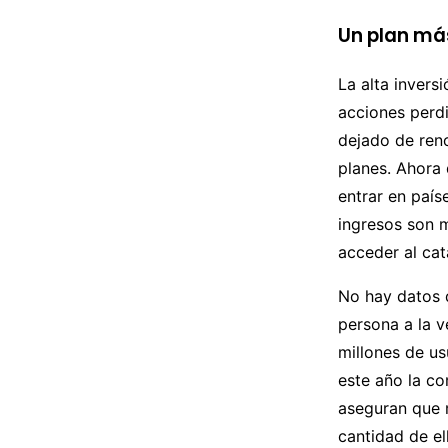
Un plan má
La alta invers
acciones perd
dejado de reno
planes. Ahora 
entrar en país
ingresos son m
acceder al ca
No hay datos d
persona a la v
millones de us
este año la c
aseguran que m
cantidad de el