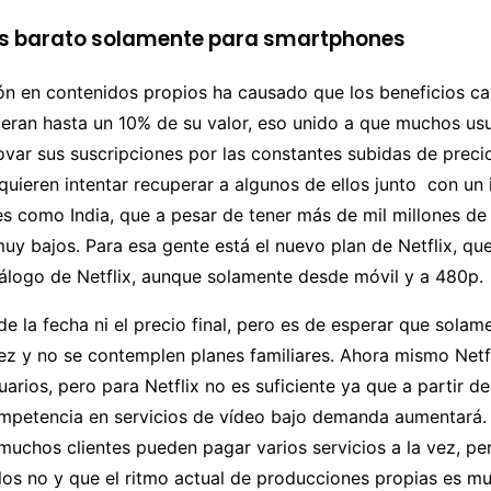
s barato solamente para smartphones
ión en contenidos propios ha causado que los beneficios ca
ieran hasta un 10% de su valor, eso unido a que muchos us
var sus suscripciones por las constantes subidas de preci
quieren intentar recuperar a algunos de ellos junto con un 
es como India, que a pesar de tener más de mil millones de
uy bajos. Para esa gente está el nuevo plan de Netflix, qu
tálogo de Netflix, aunque solamente desde móvil y a 480p.
e la fecha ni el precio final, pero es de esperar que solam
ez y no se contemplen planes familiares. Ahora mismo Netfl
uarios, pero para Netflix no es suficiente ya que a partir de
ompetencia en servicios de vídeo bajo demanda aumentará.
uchos clientes pueden pagar varios servicios a la vez, pe
los no y que el ritmo actual de producciones propias es mu