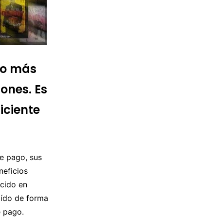
go más
ones. Es
iciente
de pago, sus
neficios
cido en
aído de forma
 pago.