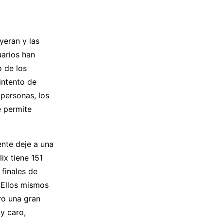
yeran y las
uarios han
o de los
intento de
 personas, los
e permite
ente deje a una
ix tiene 151
 finales de
 Ellos mismos
ro una gran
y caro,