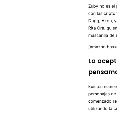
Zuby no es el 
con las cript
Dogg, Akon, y
Rita Ora, quie
mascarilla de 
[amazon box=
La acept
pensam
Existen numero
personajes de
comenzado reci
utilizando la 