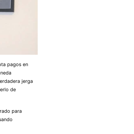
epta pagos en
oneda
erdadera jerga
erlo de
rado para
cuando