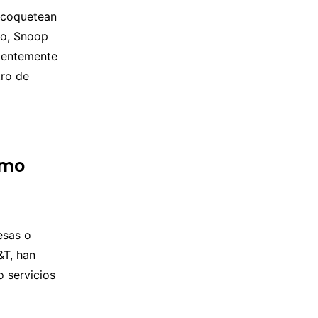
e coquetean
ao, Snoop
cientemente
tro de
omo
esas o
&T, han
 servicios