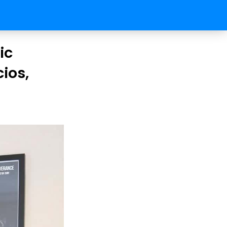
ic
ios,