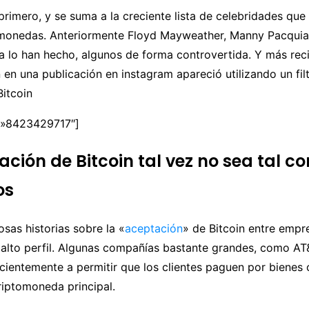
primero, y se suma a la creciente lista de celebridades qu
omonedas. Anteriormente Floyd Mayweather, Manny Pacqui
a lo han hecho, algunos de forma controvertida. Y más re
n en una publicación en instagram apareció utilizando un fil
Bitcoin
»8423429717″]
ación de Bitcoin tal vez no sea tal c
os
sas historias sobre la «
aceptación
» de Bitcoin entre empr
 alto perfil. Algunas compañías bastante grandes, como AT
entemente a permitir que los clientes paguen por bienes o
criptomoneda principal.