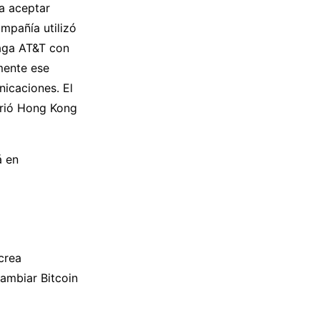
a aceptar
ompañía utilizó
paga AT&T con
mente ese
nicaciones. El
brió Hong Kong
á en
crea
ambiar Bitcoin