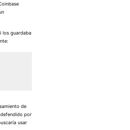
 Coinbase
un
si los guardaba
nte:
esamiento de
 defendido por
uscaría usar