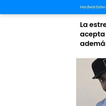
HardwarEsfer
La estr
acepta 
además