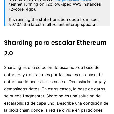
testnet running on 12x low-spec AWS instances
(2-core, 4gb).
It's running the state transition code from spec
v0.10.1, the latest multi-client interop spec. 💫
It'll go through stress testing before it goes
public. Watch this space! 👀
Sharding para escalar Ethereum
pic.twitter.com/8naiCGgsyE
2.0
— Paul Hauner (@paulhauner)
February 10, 2020
Sharding es una solución de escalado de base de
datos. Hay dos razones por las cuales una base de
datos puede necesitar escalarse. Demasiada carga y
demasiados datos. En estos casos, la base de datos
se puede fragmentar. Sharding es una solución de
escalabilidad de capa uno. Describe una condición de
la blockchain donde la red se divide en particiones