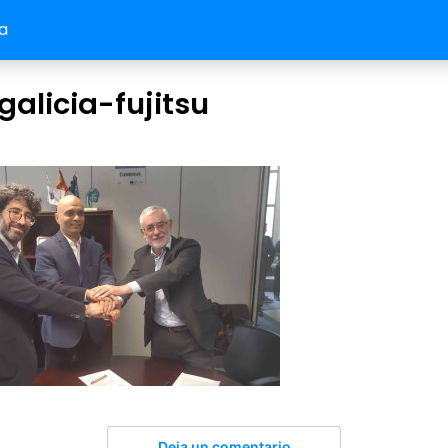
a
alicia-fujitsu
Deja un comentario