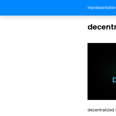
HardwarEsfer
decent
decentralized