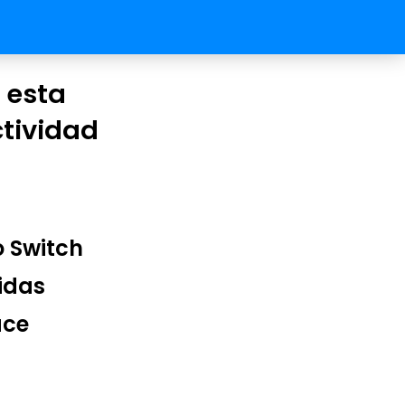
 esta
ctividad
o Switch
idas
ace