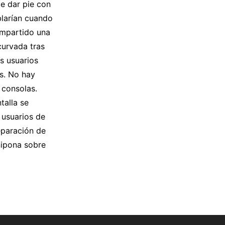
e dar pie con
blarían cuando
ompartido una
curvada tras
s usuarios
s. No hay
 consolas.
talla se
 usuarios de
eparación de
nipona sobre