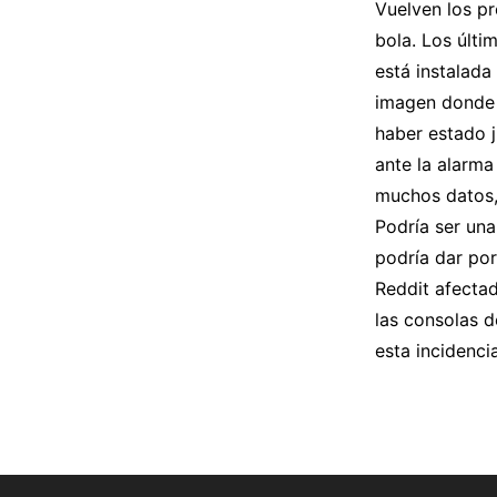
Vuelven los p
bola. Los últ
está instalad
imagen donde s
haber estado 
ante la alarm
muchos datos, 
Podría ser una
podría dar por
Reddit afecta
las consolas 
esta incidenci