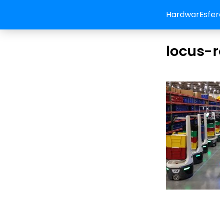
HardwarEsfer
locus-r