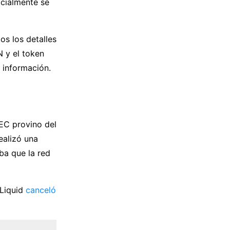
icialmente se
os los detalles
 y el token
 información.
EC provino del
ealizó una
ba que la red
 Liquid
canceló