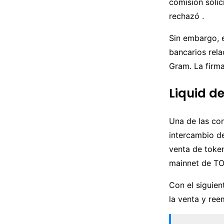
comisión solic
rechazó .
Sin embargo, 
bancarios rela
Gram. La firma
Liquid d
Una de las co
intercambio de
venta de token
mainnet de TON
Con el siguien
la venta y ree