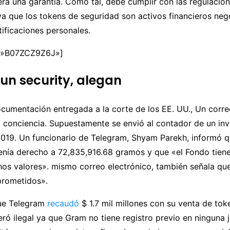
rá una garantía. Como tal, debe cumplir con las regulacio
ya que los tokens de seguridad son activos financieros neg
tificaciones personales.
=»B07ZCZ9Z6J»]
un security, alegan
cumentación entregada a la corte de los EE. UU., Un corre
a conciencia. Supuestamente se envió al contador de un inve
019. Un funcionario de Telegram, Shyam Parekh, informó q
tenía derecho a 72,835,916.68 gramos y que «el Fondo tiene
hos valores». mismo correo electrónico, también señala que
rometidos».
ue Telegram
recaudó
$ 1.7 mil millones con su venta de tok
ró ilegal ya que Gram no tiene registro previo en ninguna j