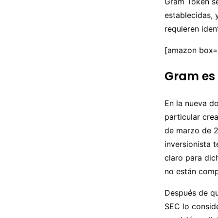
Gram Token se
establecidas, 
requieren iden
[amazon box
Gram es 
En la nueva do
particular cre
de marzo de 2
inversionista 
claro para dic
no están comp
Después de q
SEC lo conside