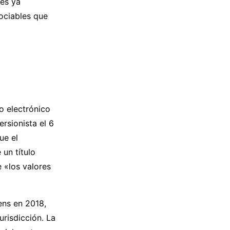
nes ya
ociables que
o electrónico
rsionista el 6
ue el
 un título
 «los valores
ens en 2018,
urisdicción. La