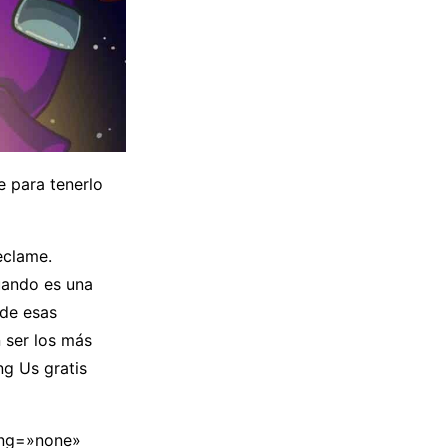
e para tenerlo
eclame.
uando es una
 de esas
 ser los más
ng Us gratis
ing=»none»