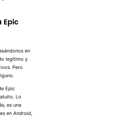
a Epic
asándonos en
o legítimo y
tivos. Pero
lguno.
de Epic
atuito. Lo
ás, es una
es en Android,