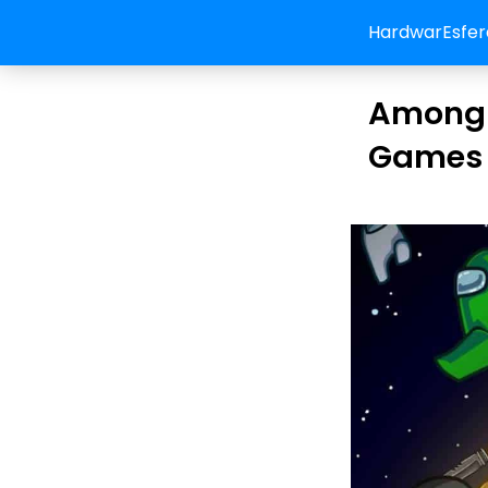
HardwarEsfer
Among U
Games 