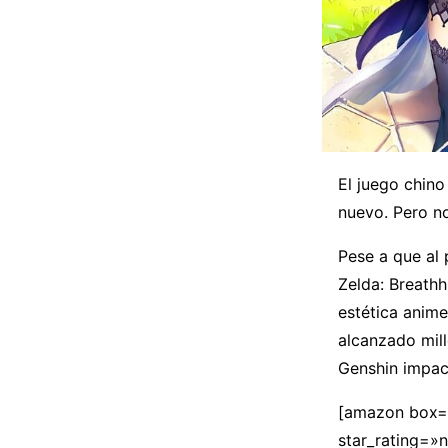
El juego chin
nuevo. Pero no
Pese a que al 
Zelda: Breathh
estética anim
alcanzado mil
Genshin impac
[amazon box=
star_rating=»