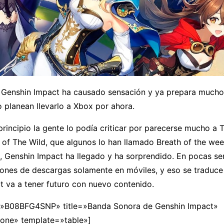
o Genshin Impact ha causado sensación y ya prepara much
 planean llevarlo a Xbox por ahora.
principio la gente lo podía criticar por parecerse mucho a
 of The Wild, que algunos lo han llamado Breath of the we
e, Genshin Impact ha llegado y ha sorprendido. En pocas s
lones de descargas solamente en móviles, y eso se traduce
t va a tener futuro con nuevo contenido.
»B08BFG4SNP» title=»Banda Sonora de Genshin Impact»
none» template=»table»]