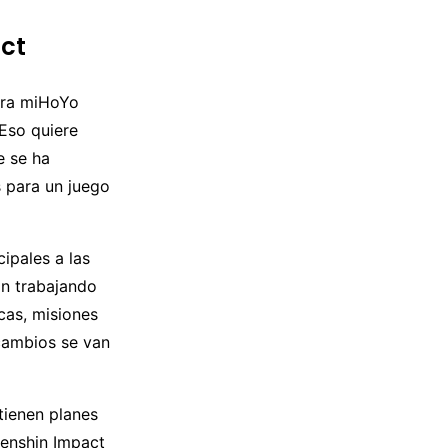
ct
dora miHoYo
Eso quiere
e se ha
s para un juego
ipales a las
án trabajando
cas, misiones
cambios se van
tienen planes
enshin Impact