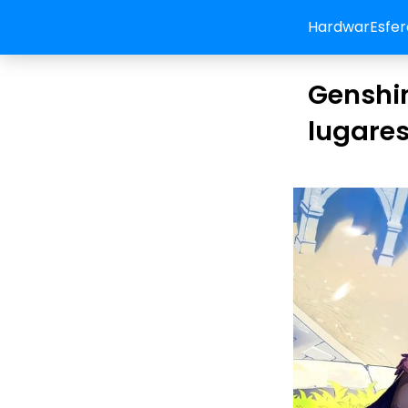
HardwarEsfer
Genshi
lugares