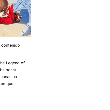
o contenido
 The Legend of
ebs por su
emanas ha
 en que