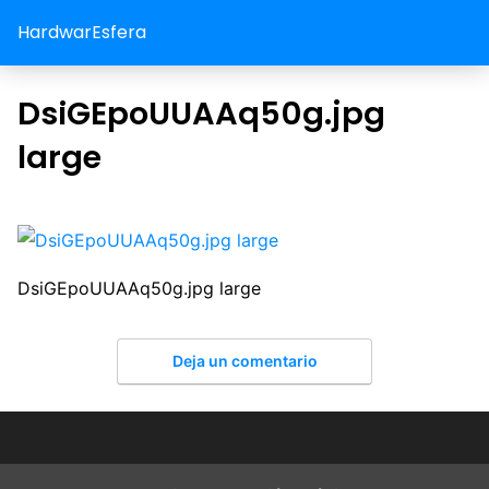
HardwarEsfera
DsiGEpoUUAAq50g.jpg
large
DsiGEpoUUAAq50g.jpg large
Deja un comentario