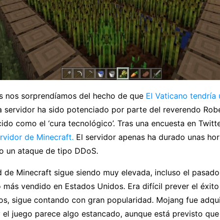
s nos sorprendíamos del hecho de que
El Vaticano tendría
ta servidor ha sido potenciado por parte del reverendo Robe
do como el ‘cura tecnológico’. Tras una encuesta en Twitter
rvidor de Minecraft.
El servidor apenas ha durado unas hor
do un ataque de tipo DDoS.
 de Minecraft sigue siendo muy elevada, incluso el pasado
más vendido en Estados Unidos. Era difícil prever el éxito
os, sigue contando con gran popularidad. Mojang fue adqui
y el juego parece algo estancado, aunque está previsto qu