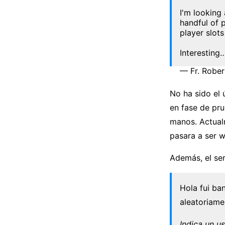
I'm looking 
handful of 
player slots
Interesting
— Fr. Rober
No ha sido el 
en fase de pru
manos. Actualm
pasara a ser w
Además, el se
Hola fui ba
aleatoriam
Indica un us