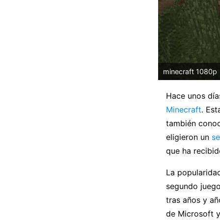
minecraft 1080p
Hace unos día
Minecraft
. Es
también conoci
eligieron un
se
que ha recibi
La popularidad
segundo juego 
tras años y añ
de Microsoft 