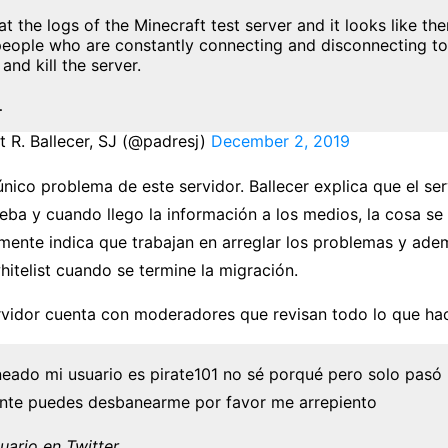
at the logs of the Minecraft test server and it looks like the
people who are constantly connecting and disconnecting to f
 and kill the server.
…
t R. Ballecer, SJ (@padresj)
December 2, 2019
único problema de este servidor. Ballecer explica que el se
eba y cuando llego la información a los medios, la cosa se 
ente indica que trabajan en arreglar los problemas y adem
hitelist cuando se termine la migración.
rvidor cuenta con moderadores que revisan todo lo que h
neado mi usuario es pirate101 no sé porqué pero solo pasó
ente puedes desbanearme por favor me arrepiento
uario en Twitter