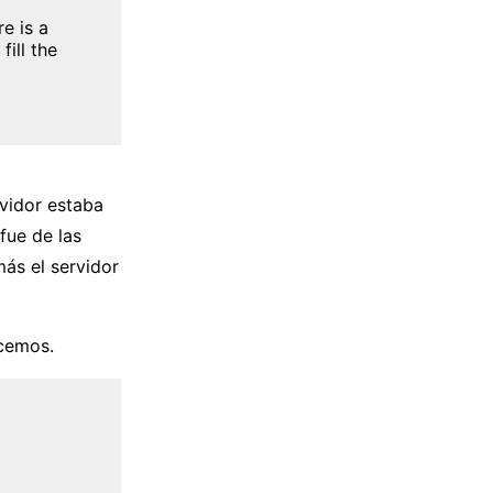
re is a
ill the
rvidor estaba
fue de las
ás el servidor
acemos.