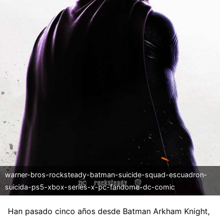
warner-bros-rocksteady-batman-suicide-squad-escuadron-
suicida-ps5-xbox-series-x-pc-fandome-dc-comic
Han pasado cinco años desde Batman Arkham Knight,