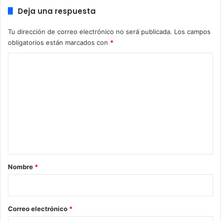
Deja una respuesta
Tu dirección de correo electrónico no será publicada.
Los campos
obligatorios están marcados con
*
C
o
m
e
n
t
a
r
Nombre
*
i
o
*
Correo electrónico
*