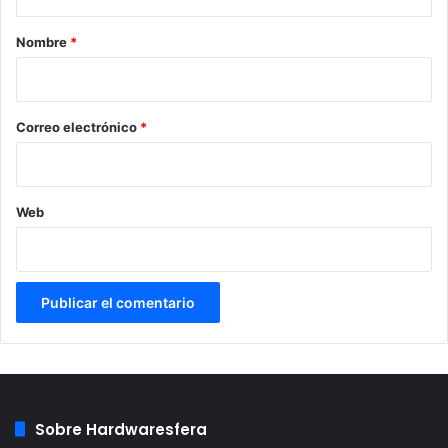
a
r
Nombre
*
i
o
*
Correo electrónico
*
Web
Sobre Hardwaresfera