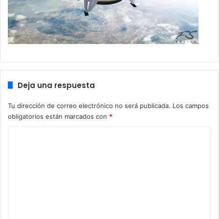
Deja una respuesta
Tu dirección de correo electrónico no será publicada.
Los campos
obligatorios están marcados con
*
C
o
m
e
n
t