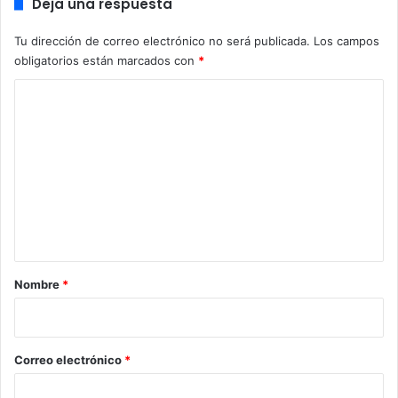
Deja una respuesta
Tu dirección de correo electrónico no será publicada.
Los campos
obligatorios están marcados con
*
C
o
m
e
n
t
a
r
Nombre
*
i
o
*
Correo electrónico
*