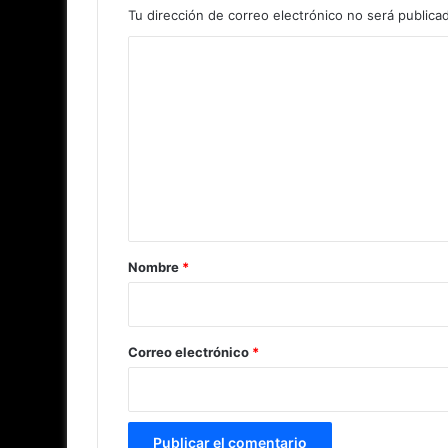
Tu dirección de correo electrónico no será publica
C
o
m
e
n
t
a
r
Nombre
*
i
o
*
Correo electrónico
*