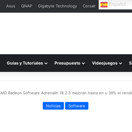
Español
r
Asus
QNAP
Gigabyte Technology
Corsair
Guías y Tutoriales
Presupuesto
Videojuegos
S
AMD Radeon Software Adrenalin 18.2.3 mejoran hasta en u 39% el rendi
Noticias
Software