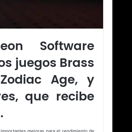
eon Software
los juegos Brass
 Zodiac Age, y
es, que recibe
.
n importantes mejoras para el rendimiento de