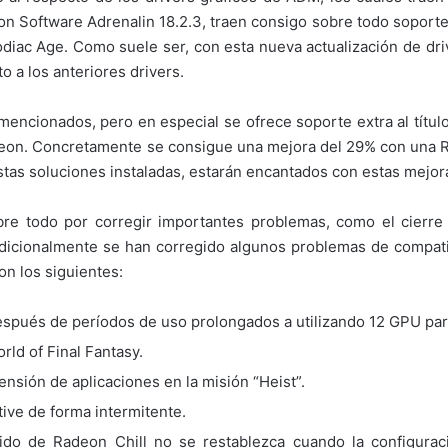
n Software Adrenalin 18.2.3, traen consigo sobre todo soporte 
 Zodiac Age. Como suele ser, con esta nueva actualización de d
o a los anteriores drivers.
ncionados, pero en especial se ofrece soporte extra al títul
deon. Concretamente se consigue una mejora del 29% con una R
tas soluciones instaladas, estarán encantados con estas mejor
bre todo por corregir importantes problemas, como el cierre 
dicionalmente se han corregido algunos problemas de compati
on los siguientes:
espués de períodos de uso prolongados a utilizando 12 GPU para
rld of Final Fantasy.
sión de aplicaciones en la misión “Heist”.
ive de forma intermitente.
pido de Radeon Chill no se restablezca cuando la configura