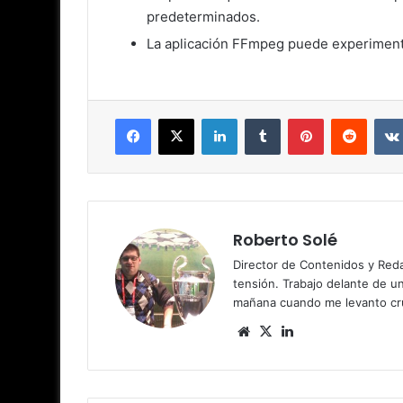
predeterminados.
La aplicación FFmpeg puede experiment
Facebook
X
LinkedIn
Tumblr
Pinterest
Reddit
Roberto Solé
Director de Contenidos y Reda
tensión. Trabajo delante de u
mañana cuando me levanto cru
Siti
X
Lin
o
ke
we
dIn
b