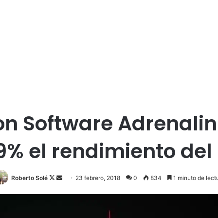
n Software Adrenalin 
9% el rendimiento del 
Roberto Solé
F
S
23 febrero, 2018
0
834
1 minuto de lect
o
e
l
n
l
d