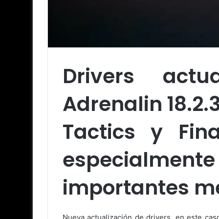
Drivers act
Adrenalin 18.2.
Tactics y Fin
especialmente
importantes me
Nueva actualización de drivers, en este cas