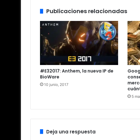
Publicaciones relacionadas
#E32017: Anthem, la nueva IP de
Googl
BioWare
conse
merc
10 junio, 2017
cuánt
5 ma
Deja una respuesta