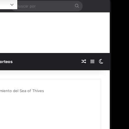
Buscar
Login
por
Publicación al azar
Barra lateral
Switch skin
orteos
miento del Sea of Thives