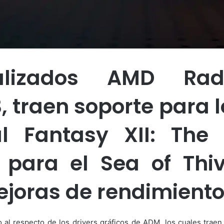
ualizados AMD Rad
3, traen soporte para 
al Fantasy XII: The
 para el Sea of Thiv
joras de rendimiento
o al respecto de los drivers gráficos de ADM, los cuales trae