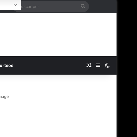
Buscar
Login
por
Publicación al azar
Barra lateral
Switch skin
orteos
mage