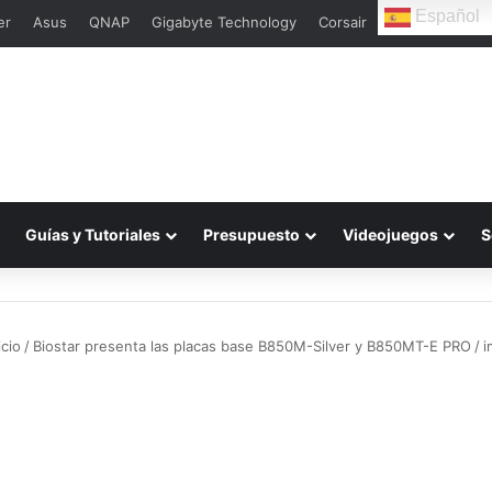
Español
er
Asus
QNAP
Gigabyte Technology
Corsair
Guías y Tutoriales
Presupuesto
Videojuegos
S
icio
/
Biostar presenta las placas base B850M-Silver y B850MT-E PRO
/
i