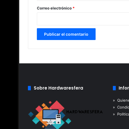
*
Correo electrónico
*
Sobre Hardwaresfera
Info
» Quien
» Condic
» Politic