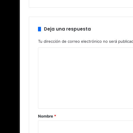
Deja una respuesta
Tu dirección de correo electrónico no será publica
C
o
m
e
n
t
a
r
Nombre
*
i
o