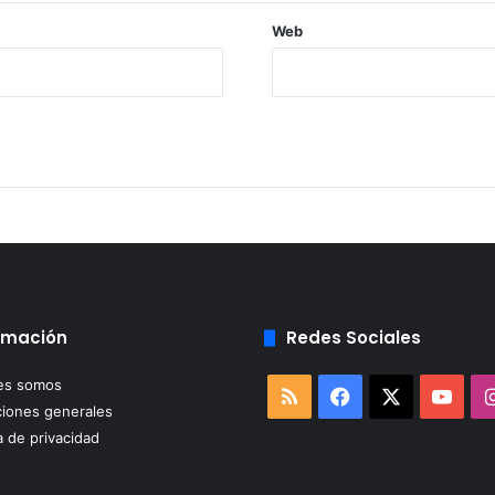
Web
rmación
Redes Sociales
es somos
RSS
Facebook
X
You
iones generales
a de privacidad