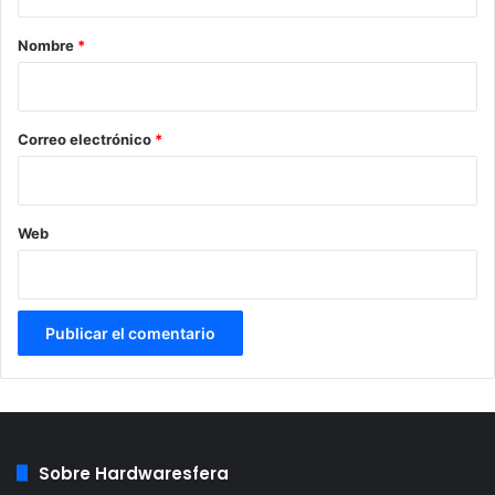
a
r
Nombre
*
i
o
*
Correo electrónico
*
Web
Sobre Hardwaresfera