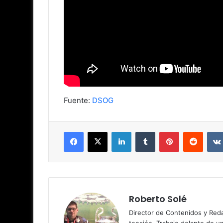
Fuente:
DSOG
Facebook
X
LinkedIn
Tumblr
Pinterest
Reddit
Roberto Solé
Director de Contenidos y Reda
tensión. Trabajo delante de u