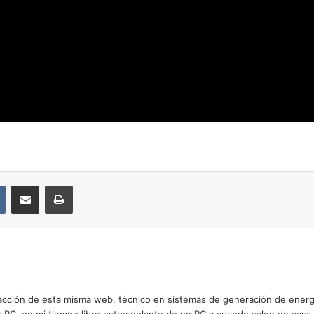
VKontakte
Compartir por correo electrónico
Imprimir
cción de esta misma web, técnico en sistemas de generación de energía
n PC, en mi tiempo libre estoy delante de un PC y cuando salgo de casa