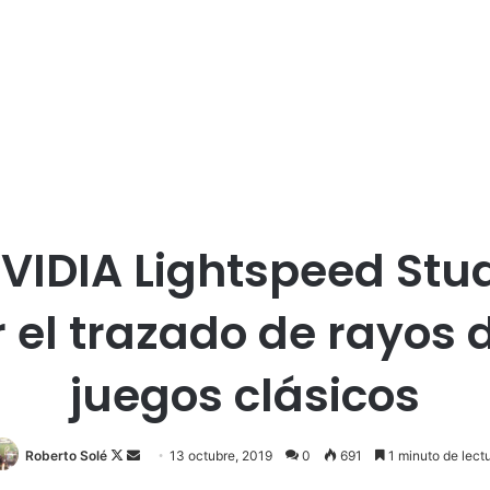
NVIDIA Lightspeed Stud
el trazado de rayos 
juegos clásicos
Follow
Send
Roberto Solé
13 octubre, 2019
0
691
1 minuto de lect
on
an