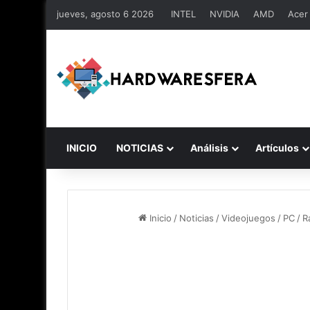
jueves, agosto 6 2026
INTEL
NVIDIA
AMD
Acer
INICIO
NOTICIAS
Análisis
Artículos
Inicio
/
Noticias
/
Videojuegos
/
PC
/
R