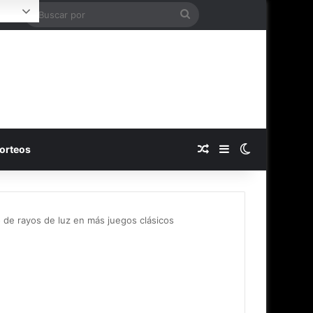
Buscar
ogin
por
Publicación al azar
Barra lateral
Switch skin
orteos
 de rayos de luz en más juegos clásicos