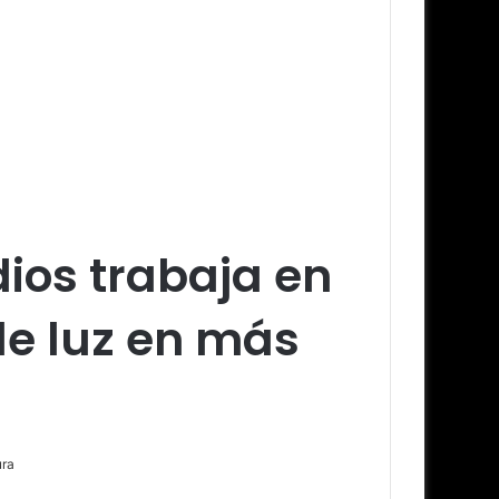
ios trabaja en
de luz en más
ura