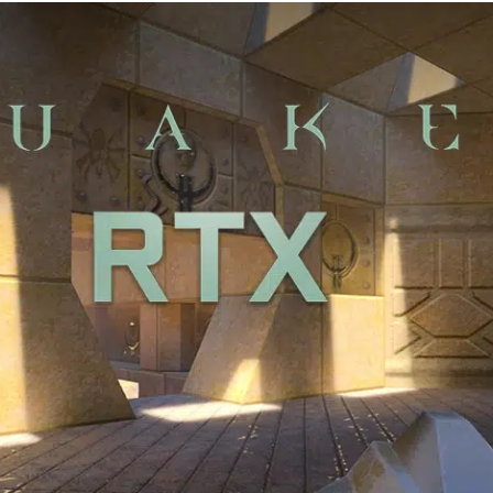
X
email