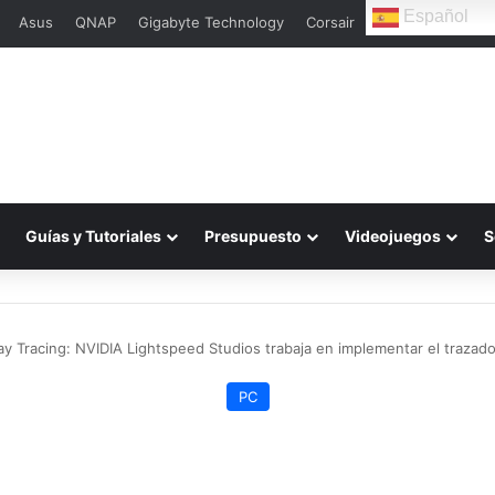
Español
Asus
QNAP
Gigabyte Technology
Corsair
L
Guías y Tutoriales
Presupuesto
Videojuegos
S
ay Tracing: NVIDIA Lightspeed Studios trabaja en implementar el trazado
PC