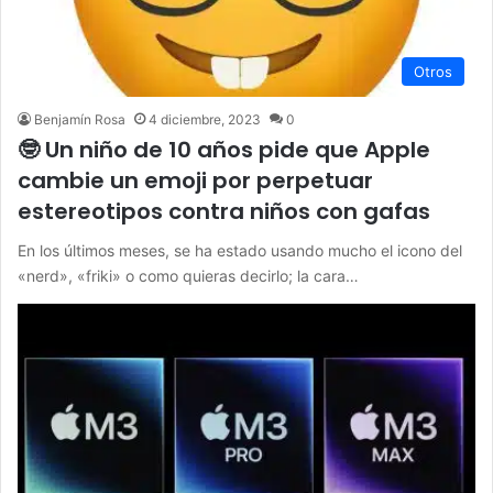
Otros
Benjamín Rosa
4 diciembre, 2023
0
🤓 Un niño de 10 años pide que Apple
cambie un emoji por perpetuar
estereotipos contra niños con gafas
En los últimos meses, se ha estado usando mucho el icono del
«nerd», «friki» o como quieras decirlo; la cara…