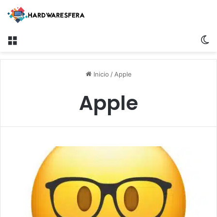
Menú
S
Inicio
/
Apple
Apple