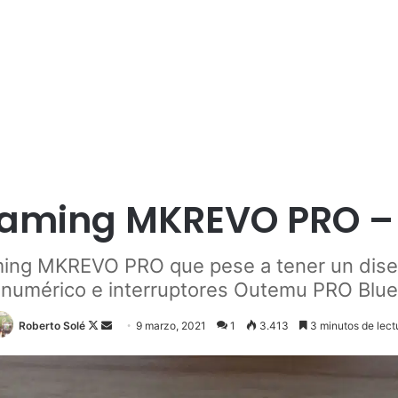
aming MKREVO PRO –
ing MKREVO PRO que pese a tener un dise
numérico e interruptores Outemu PRO Blue
Follow
Send
Roberto Solé
9 marzo, 2021
1
3.413
3 minutos de lect
on
an
X
email