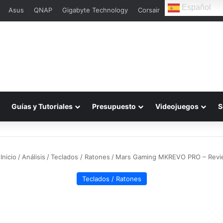
Español
Asus
QNAP
Gigabyte Technology
Corsair
L
Guías y Tutoriales
Presupuesto
Videojuegos
S
Inicio
/
Análisis
/
Teclados / Ratones
/
Mars Gaming MKREVO PRO – Rev
Teclados / Ratones