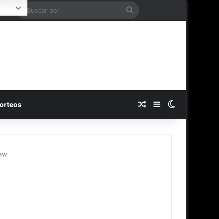
Buscar
ogin
por
Publicación al azar
Barra lateral
Switch skin
orteos
iew