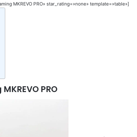
ming MKREVO PRO» star_rating=»none» template=»table»]
g MKREVO PRO