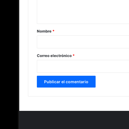
n
t
a
r
Nombre
*
i
o
*
Correo electrónico
*