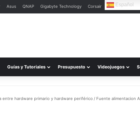
Español
r
Asus
QNAP
Gigabyte Technology
Corsair
Guías y Tutoriales
Presupuesto
Videojuegos
S
a entre hardware primario y hardware periférico
/
Fuente alimentacion 