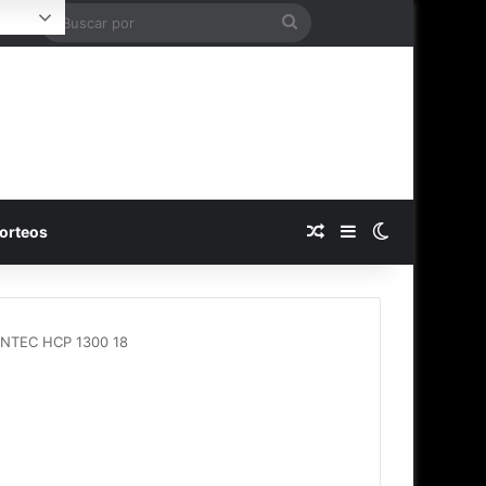
Buscar
Login
por
Publicación al azar
Barra lateral
Switch skin
orteos
ANTEC HCP 1300 18