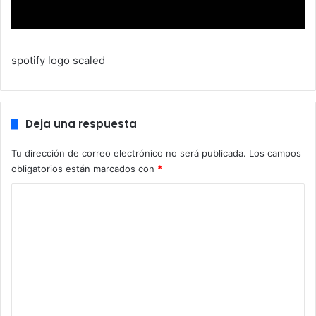
spotify logo scaled
Deja una respuesta
Tu dirección de correo electrónico no será publicada.
Los campos
obligatorios están marcados con
*
C
o
m
e
n
t