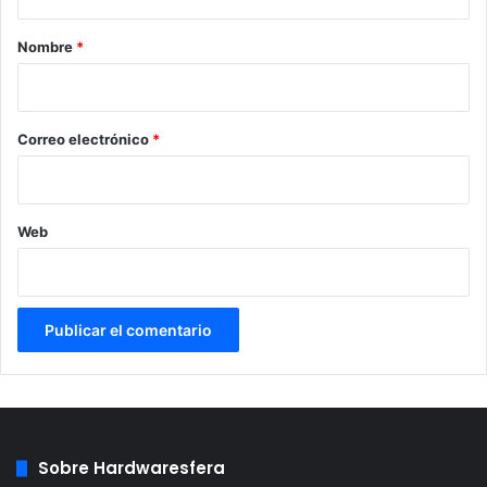
a
r
Nombre
*
i
o
*
Correo electrónico
*
Web
Sobre Hardwaresfera