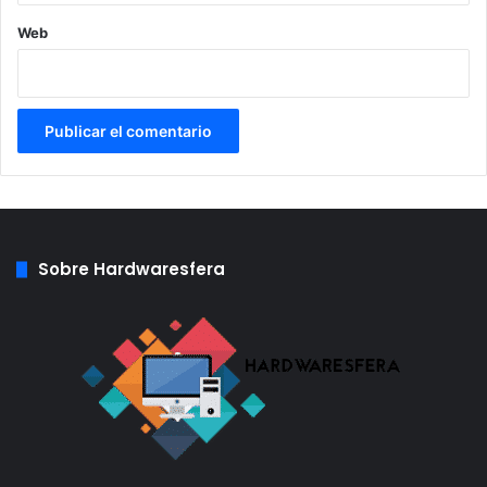
de las principales regiones de la época, como Grecia.
Web
Por tanto, Assassins Creed: Origins daría más
importancia a la exploración que ninguna otra entrega de
la saga, y podríamos viajar por todo el Mediterráneo en
barco, volviendo así las batallas navales de la tercera
entrega.
Por último, las fuentes del ya citado medio
mencionan que
Ubisoft
ya tendría listo el trailer de este
juego para presentar el título en el E3 2017 y que en él se
mostraría una escena en Egipto.
Sobre Hardwaresfera
Estamos ante una información filtrada, y debemos tomar
todo esto como rumores ya que
Ubisoft
aún no ha
confirmado la existencia de Origins. Habrá que estar muy
atentos de aquí al próximo E3 por si las filtraciones
hicieran que la compañía presentase antes de lo esperado
el título.