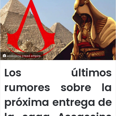
o
a
w
n
o
e
n
m
X
a
i
l
assassins creed empire
Los últimos
rumores sobre la
próxima entrega de