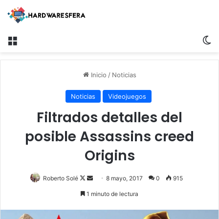
Menú
S
Inicio
/
Noticias
Noticias
Videojuegos
Filtrados detalles del
posible Assassins creed
Origins
Roberto Solé
F
S
8 mayo, 2017
0
915
o
e
1 minuto de lectura
l
n
l
d