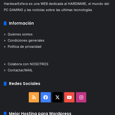
HardwarEsfera es una WEB dedicada al HARDWARE, el mundo del
Fuente:
WWG
PC GAMING y las noticias sobre las ultimas tecnologías
Información
» Quienes somos
» Condiciones generales
» Politica de privacidad
» Colabora con NOSOTROS
» Contactar/MAIL
Redes Sociales
RSS
Facebook
X
YouTube
Instagram
Mejor Hosting para Wordpress