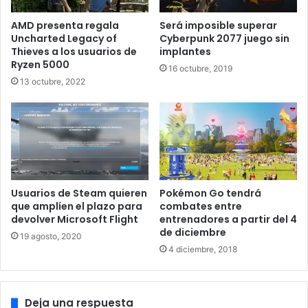
se llamaría Origins.
AMD presenta regala
Será imposible superar
Uncharted Legacy of
Cyberpunk 2077 juego sin
Según los ultimo rumores este nuevo
Assassins Creed:
Thieves a los usuarios de
implantes
Ryzen 5000
Origins
contaría con dos protagonistas, una mujer y un
16 octubre, 2019
13 octubre, 2022
hombre (como fue en el último juego,
Syndicate
) y
explorarían los orígenes de la hermandad de asesinos
desde sus inicios por la época egipcia. Sin confirmación
oficial, esta nueva entrega se presentaría en el E3 2017 en
la conferencia de
Ubisoft
y volvería haber un nuevo juego
después de este parón en el 2016.
Usuarios de Steam quieren
Pokémon Go tendrá
que amplíen el plazo para
combates entre
devolver Microsoft Flight
entrenadores a partir del 4
de diciembre
19 agosto, 2020
4 diciembre, 2018
Deja una respuesta