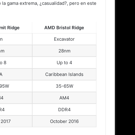
e la gama extrema, ¿casualidad?, pero en este
it Ridge
AMD Bristol Ridge
n
Excavator
nm
28nm
o 8
Up to 4
A
Caribbean Islands
95W
35-65W
M4
AM4
R4
DDR4
 2017
October 2016