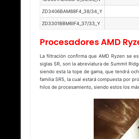
ZD3406BAM88F4_38/34_Y
ZD3301BBM6IF4_37/33_Y
Procesadores AMD Ryze
La filtración confirma que AMD Ryzen se e
siglas SR, son la abreviatura de Summit Rid
siendo esta la tope de gama, que tendrá oc
familia SR5, la cual estará compuesta por p
hilos de procesamiento, siendo estos los m