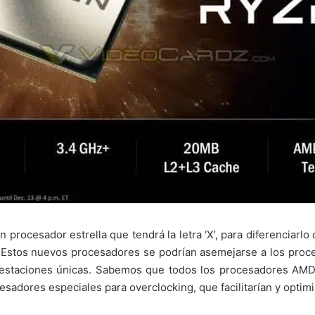
 procesador estrella que tendrá la letra ‘X’, para diferenciarl
. Estos nuevos procesadores se podrían asemejarse a los proce
estaciones únicas. Sabemos que todos los procesadores AMD 
esadores especiales para overclocking, que facilitarían y optimi