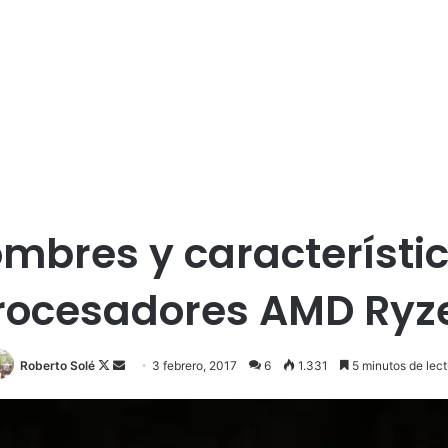
ombres y característi
rocesadores AMD Ryz
Roberto Solé
F
S
3 febrero, 2017
6
1.331
5 minutos de lect
o
e
l
n
l
d