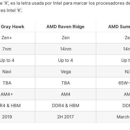
‘X’, es la letra usada por Intel para marcar los procesadores d
 Intel ‘K’.
Gray Hawk
AMD Raven Ridge
AMD Summ
Zen+
Zen
Ze
7nm
14nm
14
Up to 4
Up to 4
Up t
Navi
Vega
N/
TBA
TBA
65W-
AM4+
AM4
A
R4 & HBM
DDR4 & HBM
DD
2019
2H 2017
March