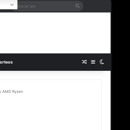
Buscar
Login
por
Publicación al azar
Barra lateral
Switch skin
orteos
res AMD Ryzen