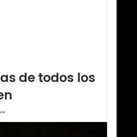
cas de todos los
en
ura