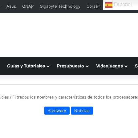
Español
r
Asus
QNAP
Gigabyte Technology
Corsair
Guías y Tutoriales
Presupuesto
Videojuegos
S
icias
/
Filtrados los nombres y características de todos los procesado
Hardware
Noticias