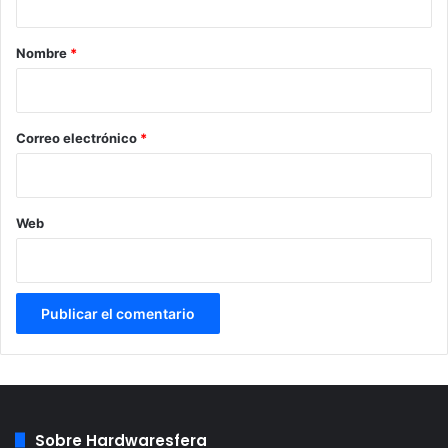
a
r
Nombre
*
i
o
*
Correo electrónico
*
Web
Sobre Hardwaresfera