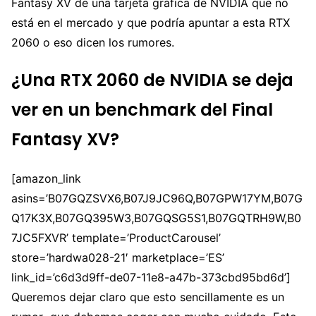
Fantasy XV de una tarjeta gráfica de NVIDIA que no
está en el mercado y que podría apuntar a esta RTX
2060 o eso dicen los rumores.
¿Una RTX 2060 de NVIDIA se deja
ver en un benchmark del Final
Fantasy XV?
[amazon_link
asins=’B07GQZSVX6,B07J9JC96Q,B07GPW17YM,B07G
Q17K3X,B07GQ395W3,B07GQSG5S1,B07GQTRH9W,B0
7JC5FXVR’ template=’ProductCarousel’
store=’hardwa028-21′ marketplace=’ES’
link_id=’c6d3d9ff-de07-11e8-a47b-373cbd95bd6d’]
Queremos dejar claro que esto sencillamente es un