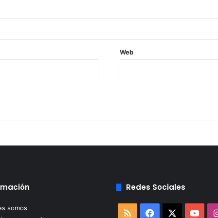
Web
rmación
Redes Sociales
es somos
RSS
Facebook
X
You