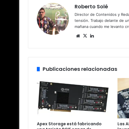
Roberto Solé
Director de Contenidos y Reda
tensión. Trabajo delante de u
mañana cuando me levanto cru
Siti
X
Lin
o
ke
we
dIn
b
Publicaciones relacionadas
Apex Storage está fabricando
Las A