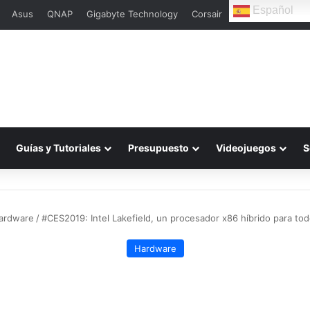
Español
Asus
QNAP
Gigabyte Technology
Corsair
L
Guías y Tutoriales
Presupuesto
Videojuegos
S
ardware
/
#CES2019: Intel Lakefield, un procesador x86 híbrido para tod
Hardware