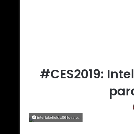
#CES2019: Intel
para
intel lakefield x86 foveros