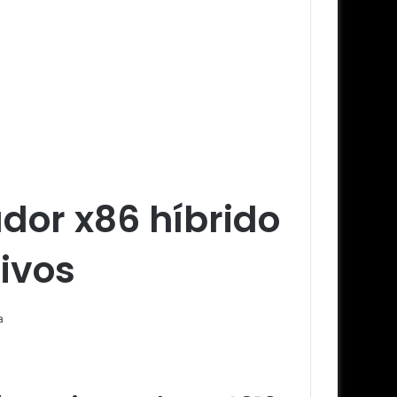
ador x86 híbrido
tivos
a