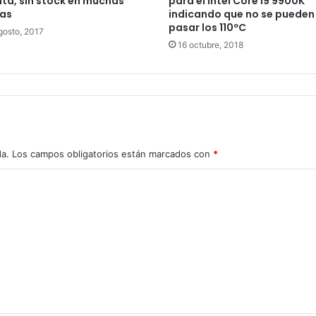
nta, sin stock en muchas
para el Intel Core i9 9900K
das
indicando que no se pueden
pasar los 110ºC
gosto, 2017
16 octubre, 2018
da.
Los campos obligatorios están marcados con
*