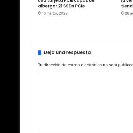
una tarjeta PCIE capaz de
la ve
albergar 21 SSDs PCIe
tien
16 marzo, 2023
28 a
Deja una respuesta
Tu dirección de correo electrónico no será publica
C
o
m
e
n
t
a