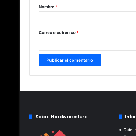
r
Nombre
*
i
o
*
Correo electrónico
*
Sobre Hardwaresfera
Info
» Quien