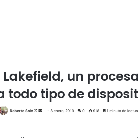
 Lakefield, un proces
 todo tipo de disposi
Roberto Solé
F
S
8 enero, 2019
0
918
1 minuto de lectur
o
e
l
n
l
d