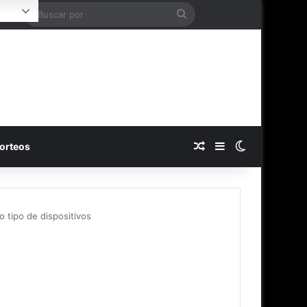
Buscar
ogin
por
Publicación al azar
Barra lateral
Switch skin
orteos
o tipo de dispositivos