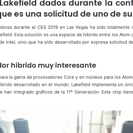
Lakefield dados durante la conf
o
a
w
n
ue es una solicitud de uno de su
o
e
n
m
adores durante el CES 2019 en Las Vegas ha sido totalmente ir
X
a
ield. Esta solución es una especie de híbrido entre los Atom d
i
 Intel, sino que ha sido desarrollado por expresa solicitud d
l
ador híbrido muy interesante
ara la gama de procesadores Core y en núcleos para los Atom,
híbrido desarrollado en el mundo. Lakefield implementa un ú
 han integrado gráficos de la 11ª Generación. Este chip ti