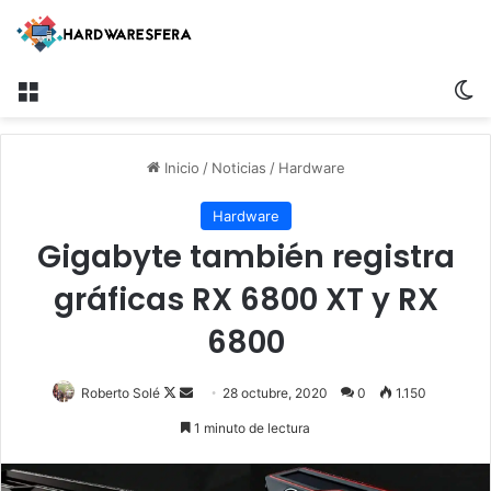
Menú
Sw
Inicio
/
Noticias
/
Hardware
Hardware
Gigabyte también registra
gráficas RX 6800 XT y RX
6800
Follow
Send
Roberto Solé
28 octubre, 2020
0
1.150
on
an
1 minuto de lectura
X
email