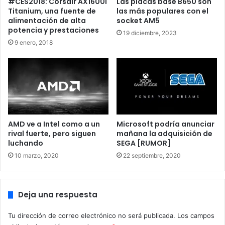
#CES2018: Corsair AX1600i
Las placas base B650 son
Titanium, una fuente de
las más populares con el
alimentación de alta
socket AM5
De momento Gigabyte ha registrado configuraciones
potencia y prestaciones
19 diciembre, 2023
AORUS Master, Gaming OC y modelos más sencillos
9 enero, 2018
basados en estas gráficas. No hay constancia de más
modelos de tarjetas gráficas. Imaginamos que no solo se
presentaran estos dos modelos, sino que se mostraran
más soluciones.
Muy posiblemente las AMD RX 6800 XT y RX 6800 se
lancen al mercado el próximo 5 de noviembre. Esto se
AMD ve a Intel como a un
Microsoft podría anunciar
rival fuerte, pero siguen
mañana la adquisición de
debe a que es la fecha de lanzamiento de los nuevos
luchando
SEGA [RUMOR]
procesadores AMD Ryzen 5000. Posiblemente la
10 marzo, 2020
22 septiembre, 2020
compañía querrá repetir anteriores lanzamientos exitosos
de sus dos principales líneas de productos.
Deja una respuesta
Solo emplazaros a las 17:00 en nuestra cuenta de Twitter
donde seguiremos la presentación de las gráficas de AMD.
Tu dirección de correo electrónico no será publicada.
Los campos