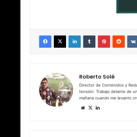
Facebook
X
LinkedIn
Tumblr
Pinterest
Reddit
Roberto Solé
Director de Contenidos y Reda
tensión. Trabajo delante de u
mañana cuando me levanto cru
Siti
X
Lin
o
ke
we
dIn
b