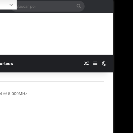
Buscar
ogin
por
Publicación al azar
Barra lateral
Switch skin
orteos
R4 @ 5.000MHz