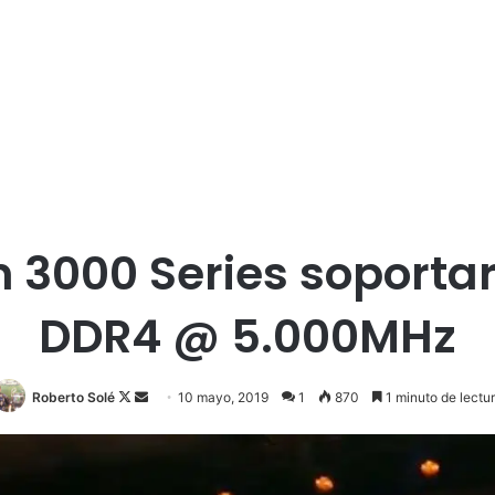
 3000 Series soport
DDR4 @ 5.000MHz
Roberto Solé
F
S
10 mayo, 2019
1
870
1 minuto de lectu
o
e
l
n
l
d