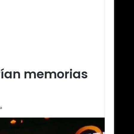
arían memorias
ra