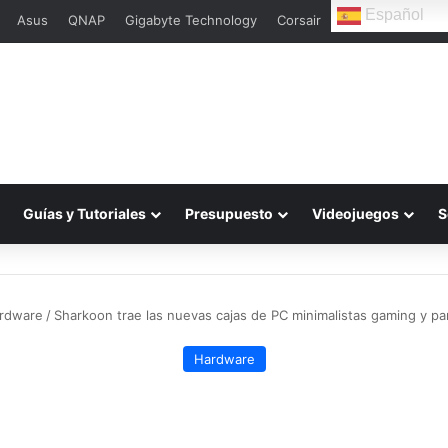
Español
Asus
QNAP
Gigabyte Technology
Corsair
L
Guías y Tutoriales
Presupuesto
Videojuegos
S
rdware
/
Sharkoon trae las nuevas cajas de PC minimalistas gaming y par
Hardware