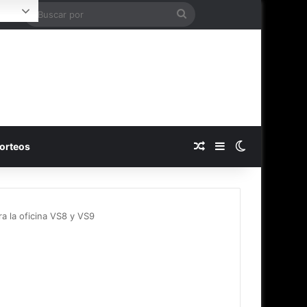
Buscar
ogin
por
Publicación al azar
Barra lateral
Switch skin
orteos
a la oficina VS8 y VS9