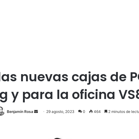
las nuevas cajas de 
 y para la oficina VS
Send
Benjamín Rosa
29 agosto, 2023
0
464
2 minutos de lect
an
email