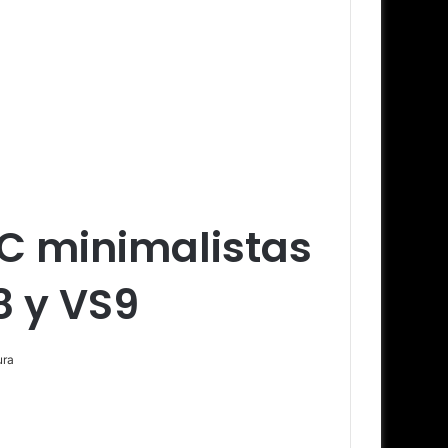
PC minimalistas
8 y VS9
ura