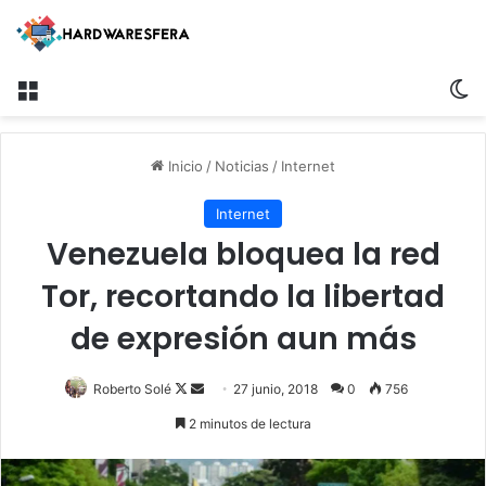
Menú
S
Inicio
/
Noticias
/
Internet
Internet
Venezuela bloquea la red
Tor, recortando la libertad
de expresión aun más
Roberto Solé
F
S
27 junio, 2018
0
756
o
e
2 minutos de lectura
l
n
l
d