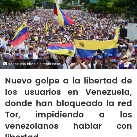
o
a
w
n
o
e
n
m
X
a
i
l
venezuela bitcoin altcoin casa
Nuevo golpe a la libertad de
los usuarios en Venezuela,
donde han bloqueado la red
Tor, impidiendo a los
venezolanos hablar con