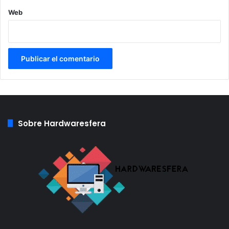
Para nuestros panas en Venezuela,
Web
pueden seguir usando Tor
seleccionando meek-azure, para
esquivar la censura y mantenerse
conectados a Internet.
https://t.co/WdZcVZuLeQ
pic.twitter.com/0OWv8t0PBJ
Sobre Hardwaresfera
— The Tor Project (@torproject)
22
de junio de 2018