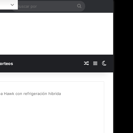
Buscar
Login
por
Publicación al azar
Barra lateral
Switch skin
orteos
ea Hawk con refrigeración hibrida