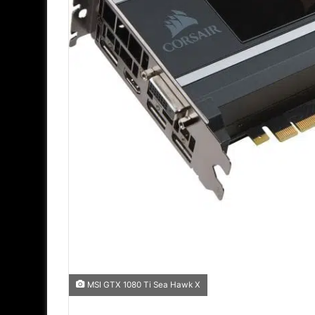
MSI GTX 1080 Ti Sea Hawk X