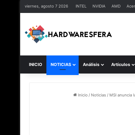
viernes, agosto 7 2026
INTEL
NVIDIA
AMD
Ace
INICIO
NOTICIAS
Análisis
Artículos
Inicio
/
Noticias
/
MSI anuncia l