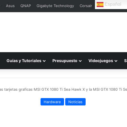
Español
r
Asus
QNAP
Gigabyte Technology
Corsair
Guías y Tutoriales
Presupuesto
Videojuegos
S
as tarjetas graficas MSI GTX 1080 Ti Sea Hawk X y la MSI GTX 1080 Ti S
Hardware
Noticias