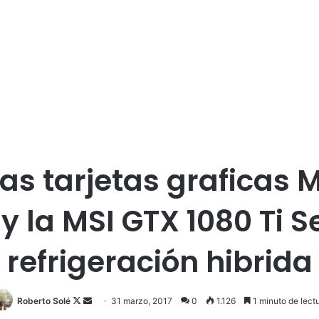
as tarjetas graficas M
y la MSI GTX 1080 Ti 
refrigeración hibrida
Roberto Solé
F
S
31 marzo, 2017
0
1.126
1 minuto de lect
o
e